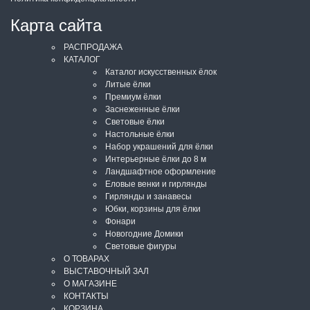
Карта сайта
РАСПРОДАЖА
КАТАЛОГ
Каталог искусственных ёлок
Литые ёлки
Премиум ёлки
Заснеженные ёлки
Световые ёлки
Настольные ёлки
Набор украшений для ёлки
Интерьерные ёлки до 8 м
Ландшафтное оформление
Еловые венки и гирлянды
Гирлянды и занавесы
Юбки, корзины для ёлки
Фонари
Новогодние Домики
Световые фигуры
О ТОВАРАХ
ВЫСТАВОЧНЫЙ ЗАЛ
О МАГАЗИНЕ
КОНТАКТЫ
КОРЗИНА