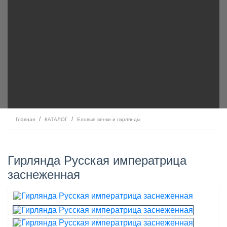
Главная
КАТАЛОГ
Еловые венки и гирлянды
Гирлянда Русская императрица
заснеженная